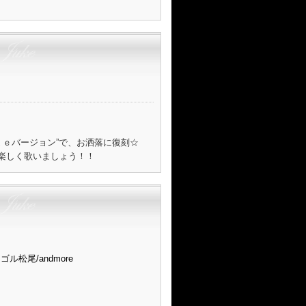
ｋｅバージョン”で、お洒落に復刻☆
楽しく歌いましょう！！
モンゴル松尾/andmore