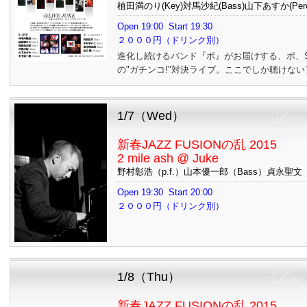
植田満のり(Key)対馬沙紀(Bass)山下あすか(Per
Open 19:00 Start 19:30
２０００円（ドリンク別）
進化し続けるバンド『ポ』がお届けする、ポ、S
の"ガチンコ!"対決ライブ。ここでしか聴けな
1/7（Wed）
新春JAZZ FUSIONの乱 2015
2 mile ash @ Juke
野村彰浩（p.f.）山本優一郎（Bass）貞永聖文（
Open 19:30 Start 20:00
２０００円（ドリンク別）
1/8（Thu）
新春JAZZ FUSIONの乱 2015