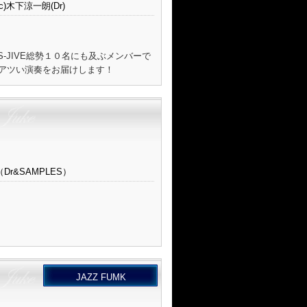
c)木下涼一朗(Dr)
-JIVE総勢１０名にも及ぶメンバーで
いアツい演奏をお届けします！
Dr&SAMPLES）
JAZZ FUMK