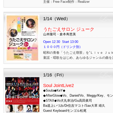
主催：Free Face制作：Realizer
1/14（Wed）
うたごえサロン ジューク
山本隆司・倉本寿恵美
Open 12:30 Start 13:00
１０００円（ドリンク別）
昭和の青春「うたごえ喫茶」を“Ｌｉｖｅ Ｊｕ
童謡・唱歌をはじめ、あらゆるジャンルの曲を
1/16（Fri）
Soul JointLive2
◆Soula◆KeY◆
◆AfterGlow◆Vo、Daniel/Vo、Meggy/Key、
◆STAX◆Vo犬丸幸治/Gu高田眞司
Ba道上いづみ/Dr住吉マコト/Sax大草 靖久
Guest Keyboardモンゴル松尾