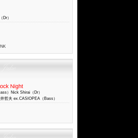
（Dr）
NK
ock Night
ass）Nick Shirai（Dr）
>櫻井哲夫 ex.CASIOPEA（Bass）
ク別）