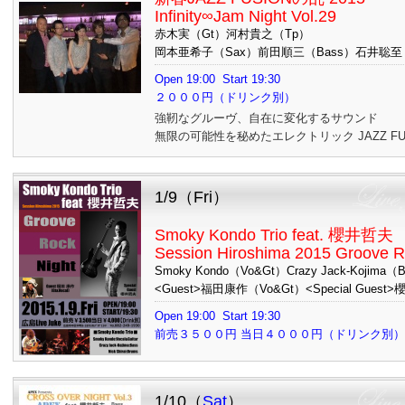
Infinity∞Jam Night Vol.29
赤木実（Gt）河村貴之（Tp）
岡本亜希子（Sax）前田順三（Bass）石井聡至
Open 19:00 Start 19:30
２０００円（ドリンク別）
強靭なグルーヴ、自在に変化するサウンド
無限の可能性を秘めたエレクトリック JAZZ FU
1/9（Fri）
Smoky Kondo Trio feat. 櫻井哲夫
Session Hiroshima 2015 Groove R
Smoky Kondo（Vo&Gt）Crazy Jack-Kojima（B
<Guest>福田康作（Vo&Gt）<Special Guest
Open 19:00 Start 19:30
前売３５００円 当日４０００円（ドリン
1/10（
Sat
）