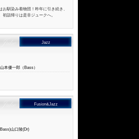
ク別）
はお馴染み着物団！昨年に引き続き、
。初詣帰りは是非ジュークへ。
Jazz
）山本優一郎（Bass）
Fusion&Jazz
ass)山口陵(Dr)