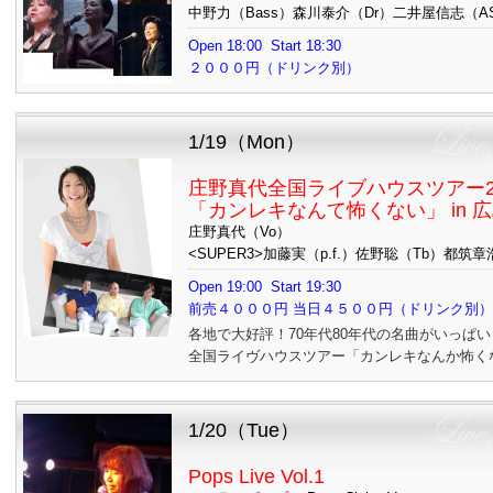
中野力（Bass）森川泰介（Dr）二井屋信志（AS
Open 18:00 Start 18:30
２０００円（ドリンク別）
1/19（Mon）
庄野真代全国ライブハウスツアー2
「カンレキなんて怖くない」 in 
庄野真代（Vo）
<SUPER3>加藤実（p.f.）佐野聡（Tb）都筑章
Open 19:00 Start 19:30
前売４０００円 当日４５００円（ドリンク
各地で大好評！70年代80年代の名曲がいっぱい
全国ライヴハウスツアー「カンレキなんか怖く
1/20（Tue）
Pops Live Vol.1