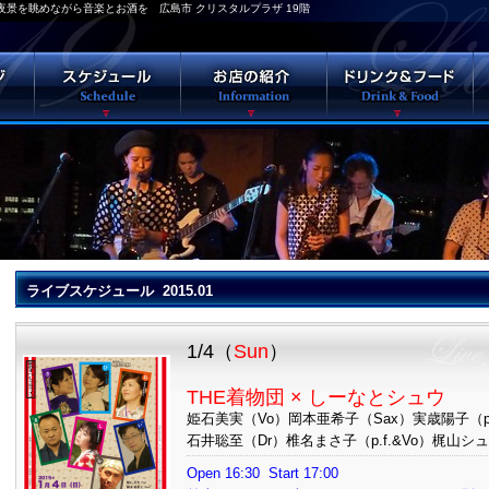
ク 夜景を眺めながら音楽とお酒を 広島市 クリスタルプラザ 19階
ライブスケジュール 2015.01
1/4（
Sun
）
THE着物団 × しーなとシュウ
姫石美実（Vo）岡本亜希子（Sax）実歳陽子（p.
石井聡至（Dr）椎名まさ子（p.f.&Vo）梶山シュ
Open 16:30 Start 17:00