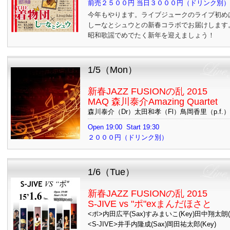
前売２５００円 当日３０００円（ドリン
今年もやります。ライブジュークのライブ初め
しーなとシュウとの新春コラボでお届けします
昭和歌謡でめでたく新年を迎えましょう！
1/5（Mon）
新春JAZZ FUSIONの乱 2015
MAQ 森川泰介Amazing Quartet
森川泰介（Dr）太田和孝（Fl）鳥岡香里（p.f.
Open 19:00 Start 19:30
２０００円（ドリンク別）
1/6（Tue）
新春JAZZ FUSIONの乱 2015
S-JIVE vs "ポ"exまんだほさと
<ポ>内田広平(Sax)すみまいこ(Key)田中翔太朗(B
<S-JIVE>井手内隆成(Sax)岡田祐太郎(Key)