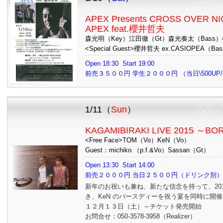
APEX Presents CROSS OVER NIG
APEX feat.櫻井哲夫
森光明（Key）江田徹（Gt）森光奏太（Bass）
<Special Guest>櫻井哲夫 ex.CASIOPEA（Ba
Open 18:30 Start 19:00
前売３５００円 学生２０００円 （当日\500
1/11（
Sun
）
KAGAMIBIRAKI LIVE 2015 ～BO
<Free Face>TOM（Vo）KeN（Vo）
Guest：michiko.（p.f.&Vo）Sassan（Gt）
Open 13:30 Start 14:00
前売２０００円 当日２５００円（ドリンク
新年のお祝いも兼ね、新たな信念を持って、20
き、KeN のバースディーを祝う宴を同時に開催！
１２月１３日（土）～チケット発売開始
お問合せ：050-3578-3958（Realizer）