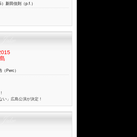
）新田佳則（p.f.）
015
広島
浩（Perc）
別）
！
ない」広島公演が決定！