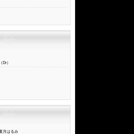
（Dr）
別）
夏月はるみ