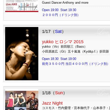
Guest Dancer Anthony and more
Open 19:00 Start 19:30
２０００円（ドリンク別）
1/17（
Sat
）
yukko ヒロシマ 2015
yukko（Vo）前田順三（Bass）
小田原政広（Gt）五十嵐進（Kyd&p.f.）折田新
Open 18:30 Start 19:00
前売３５００円 当日４０００円（ドリンク
1/18（
Sun
）
Jazz Night
コスモス・竹内愛理・宮本御代子・山本恭子・