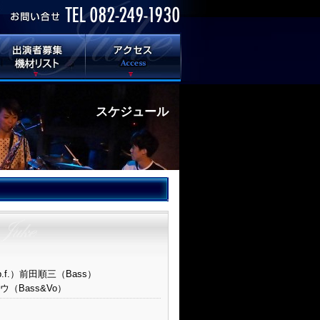
スケジュール
f.）前田順三（Bass）
ウ（Bass&Vo）