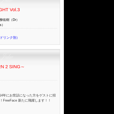
HT Vol.3
柳佑樹（Dr）
ss）
UP/ドリンク別）
RN 2 SING～
別）
14年にお世話になった方をゲストに招
FreeFace 新たに飛躍します！！