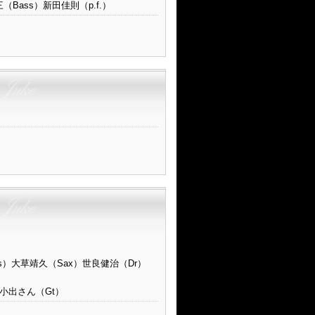
（Bass）新田佳則（p.f.）
s）大草靖久（Sax）世良健治（Dr）
）小出さん（Gt）