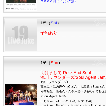
２０００円（ドリンク別）
1/5（
Sat
）
予約あり
1/6（
Sun
）
明けまして Rock And Soul！
流川ラウンダーズ/Soul Agent Jam/CT
<流川ラウンダーズ>
高本孝・武内宏介（Gt&Vo）大塚武（Bass&Vo
松前順生（Hp&Vo）久保木要（Dr&Vo）湊谷文野
<Soul Agent Jam>
山ちゃん（Gt）ユキ（Vo）レナ（Vo）
よっしー（Bass）コリシゲマコト（Sax）のっち