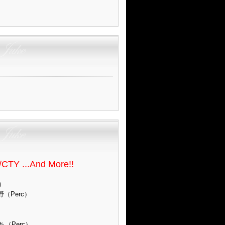
Y ...And More!!
）
（Perc）
（Perc）