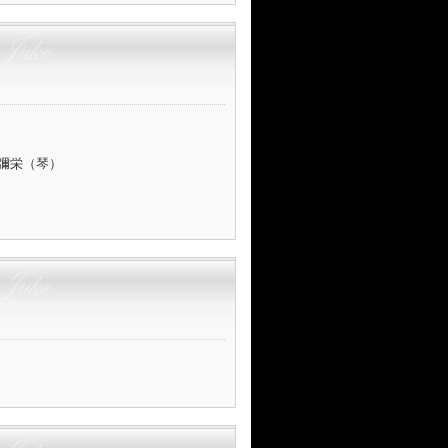
榊記彌栄（琴）