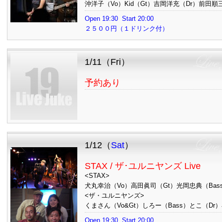
沖洋子（Vo）Kid（Gt）吉岡洋充（Dr）前田順三
Open 19:30 Start 20:00
２５００円（１ドリンク付）
1/11（Fri）
予約あり
1/12（
Sat
）
STAX / ザ･ユルニヤンズ Live
<STAX>
犬丸幸治（Vo）高田眞司（Gt）光岡忠典（Bas
<ザ・ユルニヤンズ>
くまさん（Vo&Gt）しろー（Bass）とこ（Dr
Open 19:30 Start 20:00