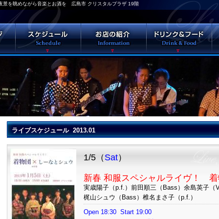
ク 夜景を眺めながら音楽とお酒を 広島市 クリスタルプラザ 19階
ライブスケジュール 2013.01
1/5（
Sat
）
新春 和服スペシャルライヴ！ 着
実歳陽子（p.f.）前田順三（Bass）余島英子（
梶山シュウ（Bass）椎名まさ子（p.f.）
Open 18:30 Start 19:00