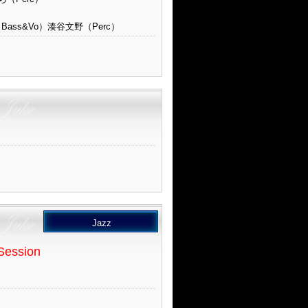
ass&Vo）湊谷文野（Perc）
Jazz
Session