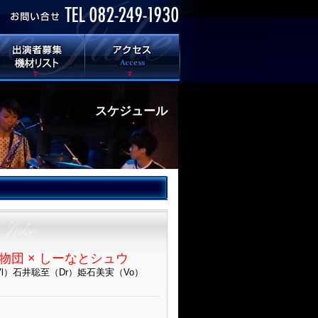
スケジュール
物団 × しーなとシュウ
Vl）石井聡至（Dr）姫石美実（Vo）